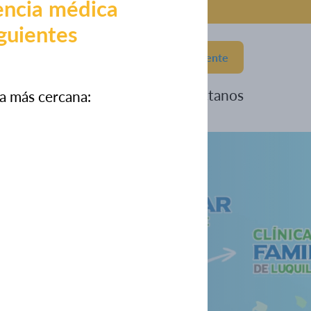
encia médica
iguientes
787-876-2042
Portal del Paciente
eneficios
Eventos
Contáctanos
ia más cercana: