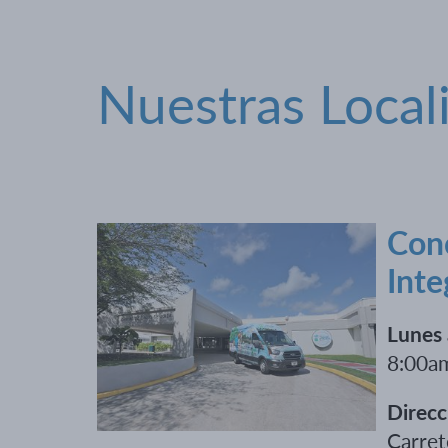
Nuestras Local
Conc
Inte
Lunes 
8:00a
Direcc
Carret