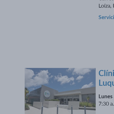
Loíza,
Servic
Clín
Luqu
Lunes 
7:30 a