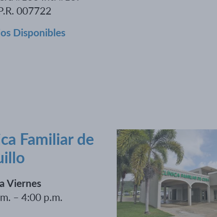
 P.R. 007722
ios Disponibles
ica Familiar de
illo
a Viernes
.m. – 4:00 p.m.