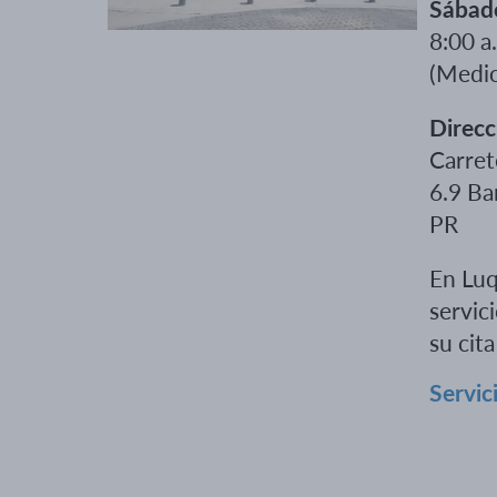
Sábad
8:00 a
(Medic
Direcc
Carret
6.9 Ba
PR
En Luq
servic
su cita
Servic