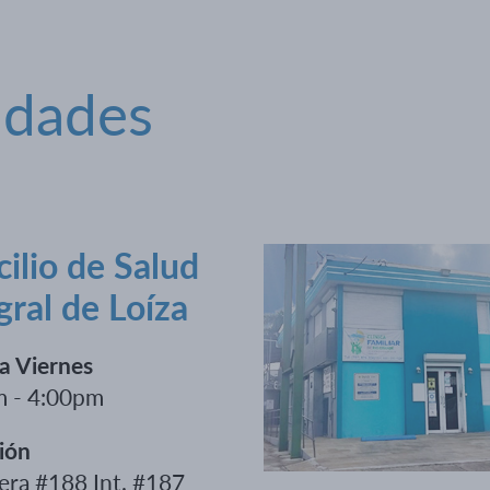
idades
ilio de Salud
gral de Loíza
a Viernes
m - 4:00pm
ión
era #188 Int. #187